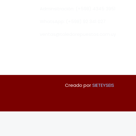
Adminsitración: (+598) 4345 3951
WhatsApp: (+598) 92 341 027
ventas@toledorepuestos.com.uy
Creado por
SIETEYSEIS