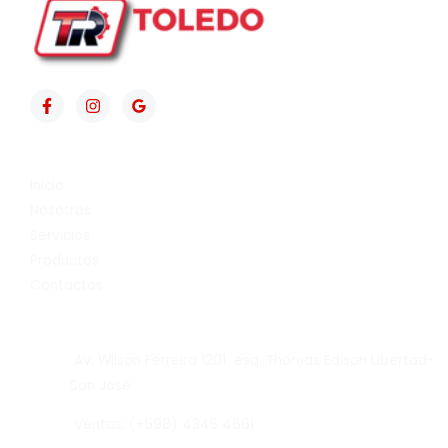
Inicio
Nosotros
Servicios
Productos
Contactos
Av. Wilson Ferreira 1201 esq. Thomas Edison Libertad-
San José
Ventas: (+598) 4345 4661