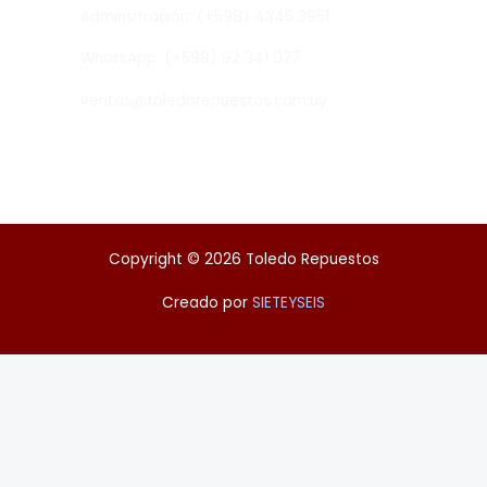
Adminsitración: (+598) 4345 3951
WhatsApp: (+598) 92 341 027
ventas@toledorepuestos.com.uy
Copyright © 2026 Toledo Repuestos
Creado por
SIETEYSEIS