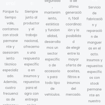
seguridad
a de
eral
s
,
última
Servicio
Porque tu
Siempre
mantenim
generació
de
tiempo
junto al
iento,
n, fácil
fabricació
vale,
productor
estética
coordinac
n y
contamos
y el
y funcion
ión y la
reparació
con stock
trabajo
alidad,
posibilida
n de
permane
nacional,
desarrolla
d
manguer
nte y
ofrecemo
mos un
de elegir
as en el
asesoram
s una
sector
entre la
acto.
iento
respuesta
específic
mayor
Insumos y
técnico
específic
o de
oferta de
repuestos
especializ
a en
accesorio
aceites,
específic
ado.
insumos y
s para
filtros e
os con
Además,
repuestos
todo tipo
insumos
stock
cuatro
para el
de
del
permane
frecuenci
agro con
vehículos.
mercado.
nte en
as de
entrega
nuestro