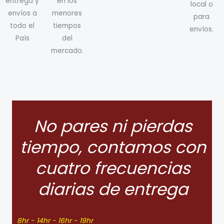
entrega y
en los
local o
envíos a
menores
para
todo el
tiempos
envíos.
País
del
mercado.
No pares ni pierdas
tiempo, contamos con
cuatro frecuencias
diarias de entrega
8hr - 14hr - 16hr - 19hr