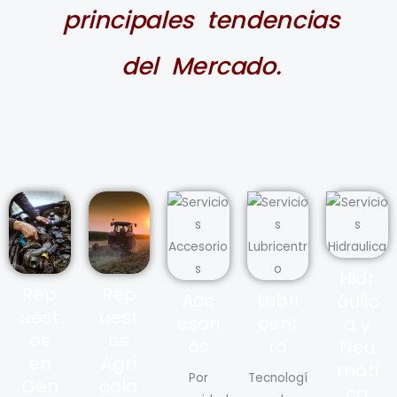
principales tendencias
del Mercado.
Hidr
Rep
Rep
Acc
Lubri
áulic
uest
uest
esori
cent
a y
os
os
os
ro
Neu
en
Agrí
máti
Por
Tecnologí
Gen
cola
ca