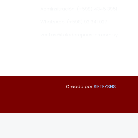
Adminsitración: (+598) 4345 3951
WhatsApp: (+598) 92 341 027
ventas@toledorepuestos.com.uy
Creado por
SIETEYSEIS